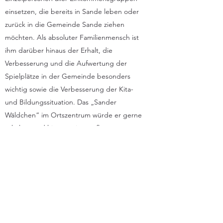
einsetzen, die bereits in Sande leben oder
zurück in die Gemeinde Sande ziehen
möchten. Als absoluter Familienmensch ist
ihm darüber hinaus der Erhalt, die
Verbesserung und die Aufwertung der
Spielplätze in der Gemeinde besonders
wichtig sowie die Verbesserung der Kita-
und Bildungssituation. Das „Sander
Wäldchen“ im Ortszentrum würde er gerne
erhalten und hieraus ein gepflegtes
Naherholungsgebiet für Jung und Alt
entwickeln.
Für Carsten Tschackert steht fest, dass in
Sande endlich wieder neues Bauland
geschaffen werden muss, welches 40 bis 50
Grundstücke umfassen und bevorzugt an
Sander Bürger vergeben werden sollte.